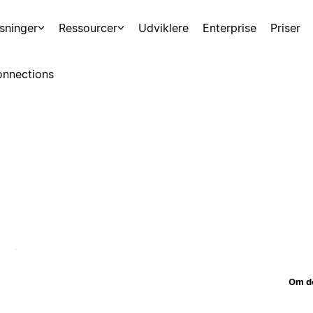
sninger
Ressourcer
Udviklere
Enterprise
Priser
nnections
Om d