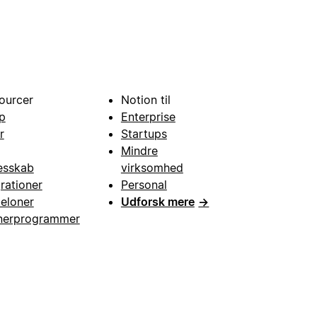
ourcer
Notion til
p
Enterprise
r
Startups
Mindre
esskab
virksomhed
grationer
Personal
eloner
Udforsk mere
→
nerprogrammer