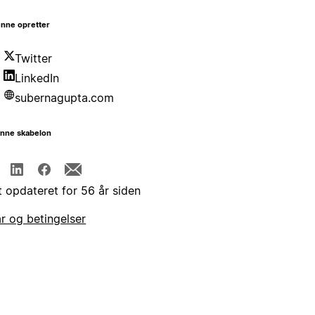
nne opretter
Twitter
LinkedIn
subernagupta.com
enne skabelon
t opdateret for 56 år siden
år og betingelser