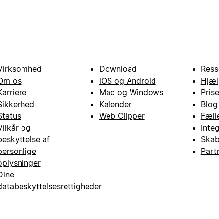
Virksomhed
Download
Ress
Om os
iOS og Android
Hjæl
Karriere
Mac og Windows
Prise
Sikkerhed
Kalender
Blog
Status
Web Clipper
Fæll
Vilkår og
Inte
beskyttelse af
Skab
personlige
Part
oplysninger
Dine
databeskyttelsesrettigheder