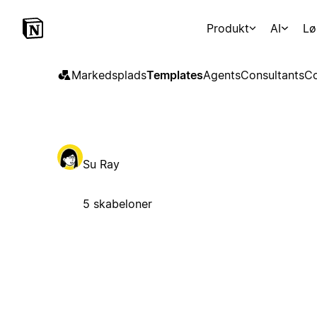
Produkt
AI
Lø
Markedsplads
Templates
Agents
Consultants
Co
Su Ray
5 skabeloner