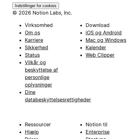
Indstillinger for cookies
© 2026 Notion Labs, Inc.
Virksomhed
Download
Om os
iOS og Android
Karriere
Mac og Windows
Sikkerhed
Kalender
Status
Web Clipper
Vilkår og
beskyttelse af
personlige
oplysninger
Dine
databeskyttelsesrettigheder
Ressourcer
Notion til
Hjælp
Enterprise