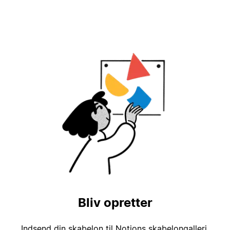
Bliv opretter
Indsend din skabelon til Notions skabelongalleri,