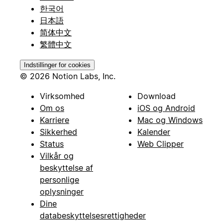
한국어
日本語
简体中文
繁體中文
Indstillinger for cookies
© 2026 Notion Labs, Inc.
Virksomhed
Download
Om os
iOS og Android
Karriere
Mac og Windows
Sikkerhed
Kalender
Status
Web Clipper
Vilkår og
beskyttelse af
personlige
oplysninger
Dine
databeskyttelsesrettigheder