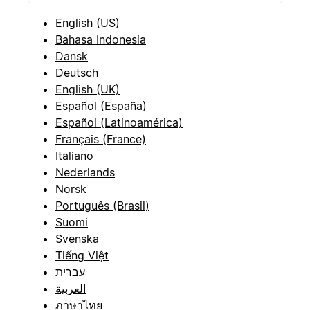
English (US)
Bahasa Indonesia
Dansk
Deutsch
English (UK)
Español (España)
Español (Latinoamérica)
Français (France)
Italiano
Nederlands
Norsk
Português (Brasil)
Suomi
Svenska
Tiếng Việt
עברית
العربية
ภาษาไทย