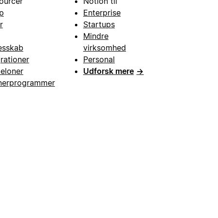
ourcer
Notion til
p
Enterprise
r
Startups
Mindre
esskab
virksomhed
grationer
Personal
eloner
Udforsk mere
→
nerprogrammer