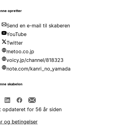
nne opretter
Send en e-mail til skaberen
YouTube
Twitter
metoo.co.jp
voicy.jp/channel/818323
note.com/kanri_no_yamada
enne skabelon
t opdateret for 56 år siden
år og betingelser