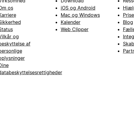
Virksomhed
Download
Ress
Om os
iOS og Android
Hjæl
Karriere
Mac og Windows
Prise
Sikkerhed
Kalender
Blog
Status
Web Clipper
Fæll
Vilkår og
Inte
beskyttelse af
Skab
personlige
Part
oplysninger
Dine
databeskyttelsesrettigheder