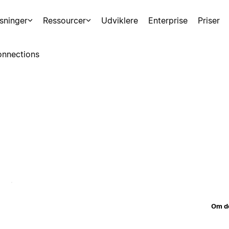
sninger
Ressourcer
Udviklere
Enterprise
Priser
nnections
Om d