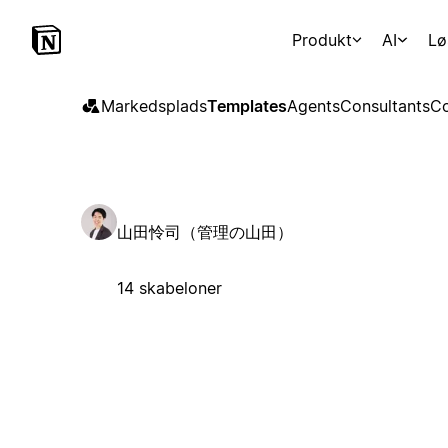
Produkt
AI
Lø
Markedsplads
Templates
Agents
Consultants
Co
山田怜司（管理の山田）
14 skabeloner