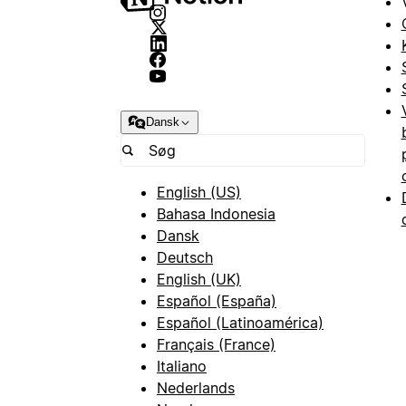
Dansk
English (US)
Bahasa Indonesia
Dansk
Deutsch
English (UK)
Español (España)
Español (Latinoamérica)
Français (France)
Italiano
Nederlands