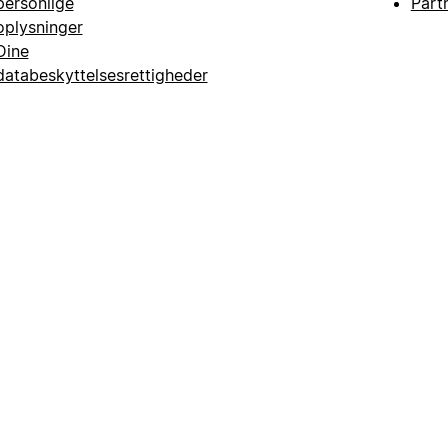
personlige
Part
oplysninger
Dine
databeskyttelsesrettigheder