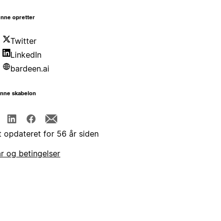
nne opretter
Twitter
LinkedIn
bardeen.ai
enne skabelon
t opdateret for 56 år siden
år og betingelser