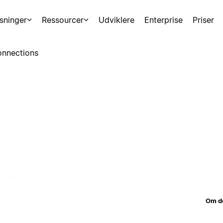
sninger
Ressourcer
Udviklere
Enterprise
Priser
nnections
Om d