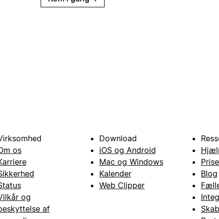
Virksomhed
Download
Ress
Om os
iOS og Android
Hjæl
Karriere
Mac og Windows
Prise
Sikkerhed
Kalender
Blog
Status
Web Clipper
Fæll
Vilkår og
Inte
beskyttelse af
Skab