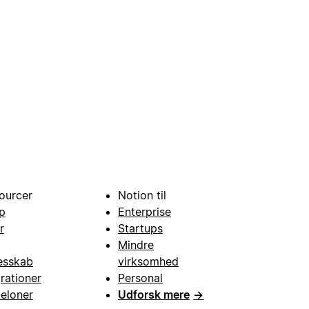
ourcer
Notion til
p
Enterprise
r
Startups
Mindre
esskab
virksomhed
grationer
Personal
eloner
Udforsk mere
→