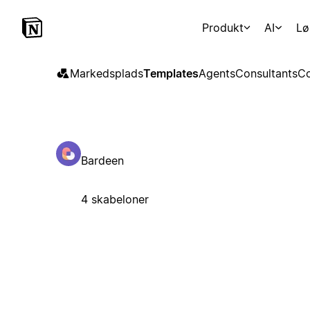
Produkt
AI
Lø
Markedsplads
Templates
Agents
Consultants
Co
Bardeen
4 skabeloner