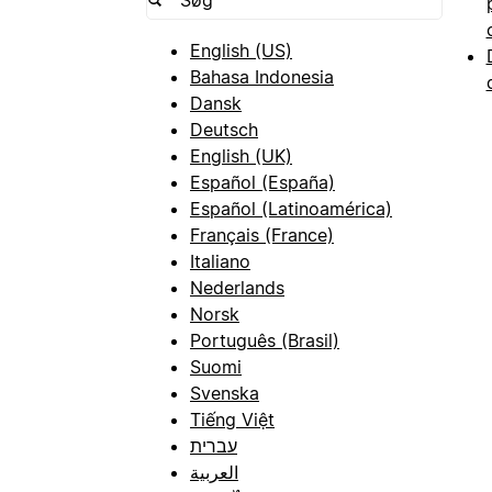
English (US)
Bahasa Indonesia
Dansk
Deutsch
English (UK)
Español (España)
Español (Latinoamérica)
Français (France)
Italiano
Nederlands
Norsk
Português (Brasil)
Suomi
Svenska
Tiếng Việt
עברית
العربية