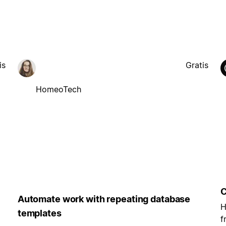
is
Gratis
HomeoTech
C
Automate work with repeating database
H
templates
f