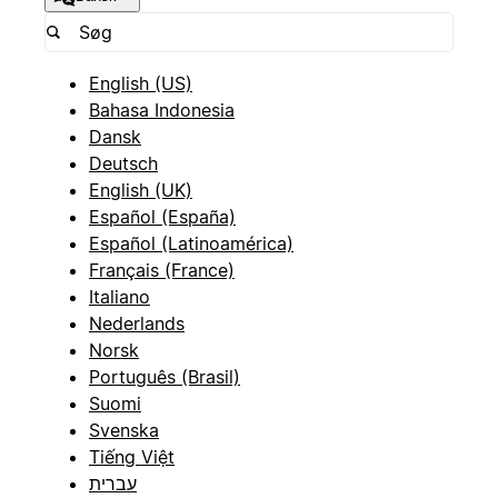
English (US)
Bahasa Indonesia
Dansk
Deutsch
English (UK)
Español (España)
Español (Latinoamérica)
Français (France)
Italiano
Nederlands
Norsk
Português (Brasil)
Suomi
Svenska
Tiếng Việt
עברית