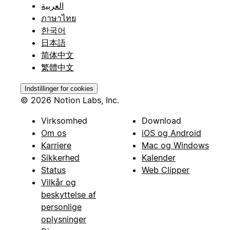
العربية
ภาษาไทย
한국어
日本語
简体中文
繁體中文
Indstillinger for cookies
© 2026 Notion Labs, Inc.
Virksomhed
Download
Om os
iOS og Android
Karriere
Mac og Windows
Sikkerhed
Kalender
Status
Web Clipper
Vilkår og
beskyttelse af
personlige
oplysninger