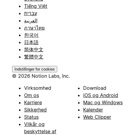
Tiếng Việt
עברית
العربية
ภาษาไทย
한국어
日本語
简体中文
繁體中文
Indstillinger for cookies
© 2026 Notion Labs, Inc.
Virksomhed
Download
Om os
iOS og Android
Karriere
Mac og Windows
Sikkerhed
Kalender
Status
Web Clipper
Vilkår og
beskyttelse af