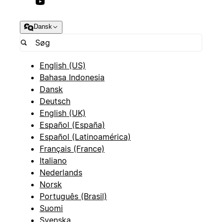
Dansk
English (US)
Bahasa Indonesia
Dansk
Deutsch
English (UK)
Español (España)
Español (Latinoamérica)
Français (France)
Italiano
Nederlands
Norsk
Português (Brasil)
Suomi
Svenska