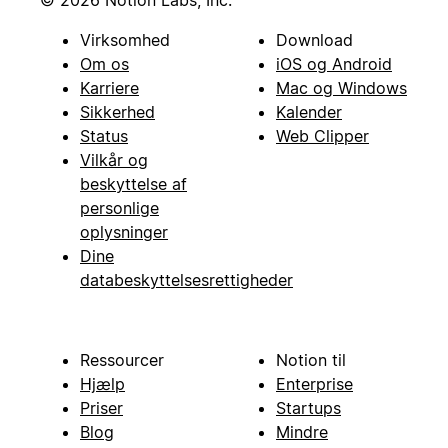
© 2026 Notion Labs, Inc.
Virksomhed
Download
Om os
iOS og Android
Karriere
Mac og Windows
Sikkerhed
Kalender
Status
Web Clipper
Vilkår og
beskyttelse af
personlige
oplysninger
Dine
databeskyttelsesrettigheder
Ressourcer
Notion til
Hjælp
Enterprise
Priser
Startups
Blog
Mindre