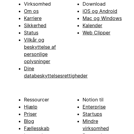
Virksomhed
Download
Om os
iOS og Android
Karriere
Mac og Windows
Sikkerhed
Kalender
Status
Web Clipper
Vilkår og
beskyttelse af
personlige
oplysninger
Dine
databeskyttelsesrettigheder
Ressourcer
Notion til
Hjælp
Enterprise
Priser
Startups
Blog
Mindre
Fællesskab
virksomhed