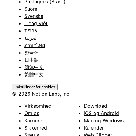
Português (Brasil)
Suomi
Svenska
Tiếng Việt
עברית
العربية
ภาษาไทย
한국어
日本語
简体中文
繁體中文
Indstillinger for cookies
© 2026 Notion Labs, Inc.
Virksomhed
Download
Om os
iOS og Android
Karriere
Mac og Windows
Sikkerhed
Kalender
Status
Web Clipper