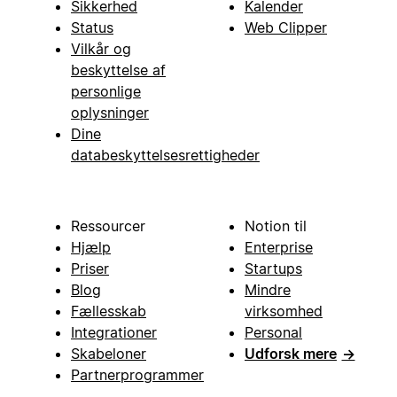
Sikkerhed
Kalender
Status
Web Clipper
Vilkår og
beskyttelse af
personlige
oplysninger
Dine
databeskyttelsesrettigheder
Ressourcer
Notion til
Hjælp
Enterprise
Priser
Startups
Blog
Mindre
Fællesskab
virksomhed
Integrationer
Personal
Skabeloner
Udforsk mere
→
Partnerprogrammer