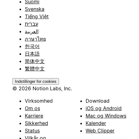
Suomi
Svenska
Tiếng Việt
עברית
العربية
ภาษาไทย
한국어
日本語
简体中文
繁體中文
Indstillinger for cookies
© 2026 Notion Labs, Inc.
Virksomhed
Download
Om os
iOS og Android
Karriere
Mac og Windows
Sikkerhed
Kalender
Status
Web Clipper
Vilkår og