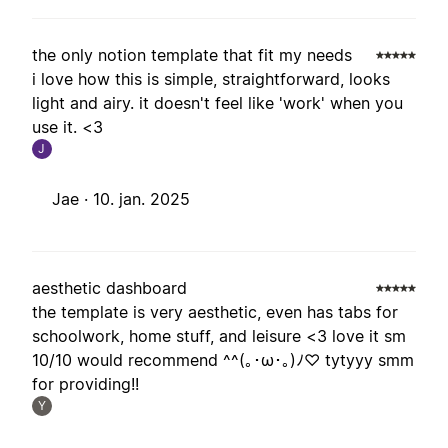
the only notion template that fit my needs
i love how this is simple, straightforward, looks
light and airy. it doesn't feel like 'work' when you
use it. <3
J
Jae ·
10. jan. 2025
aesthetic dashboard
the template is very aesthetic, even has tabs for
schoolwork, home stuff, and leisure <3 love it sm
10/10 would recommend ^^(｡･ω･｡)ﾉ♡ tytyyy smm
for providing!!
Y