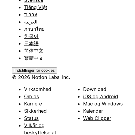
Tiếng Việt
עברית
العربية
ภาษาไทย
한국어
日本語
简体中文
繁體中文
Indstillinger for cookies
© 2026 Notion Labs, Inc.
Virksomhed
Download
Om os
iOS og Android
Karriere
Mac og Windows
Sikkerhed
Kalender
Status
Web Clipper
Vilkår og
beskyttelse af