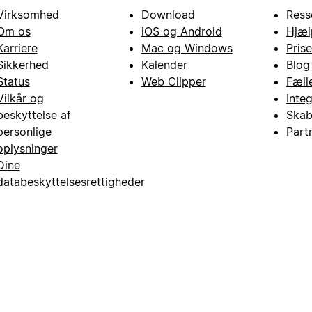
Virksomhed
Download
Ress
Om os
iOS og Android
Hjæl
Karriere
Mac og Windows
Prise
Sikkerhed
Kalender
Blog
Status
Web Clipper
Fæll
Vilkår og
Inte
beskyttelse af
Skab
personlige
Part
oplysninger
Dine
databeskyttelsesrettigheder