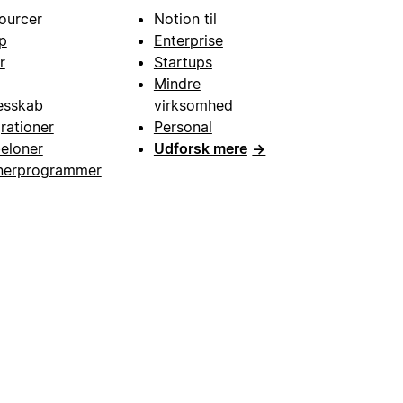
ourcer
Notion til
p
Enterprise
r
Startups
Mindre
esskab
virksomhed
grationer
Personal
eloner
Udforsk mere
→
nerprogrammer