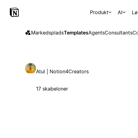
Produkt
AI
Lø
Markedsplads
Templates
Agents
Consultants
Co
Atul | Notion4Creators
17 skabeloner