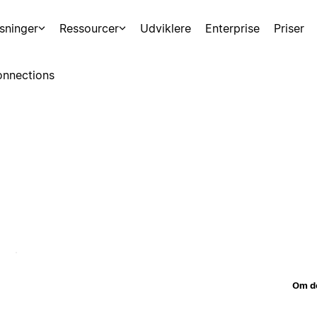
sninger
Ressourcer
Udviklere
Enterprise
Priser
nnections
Om d