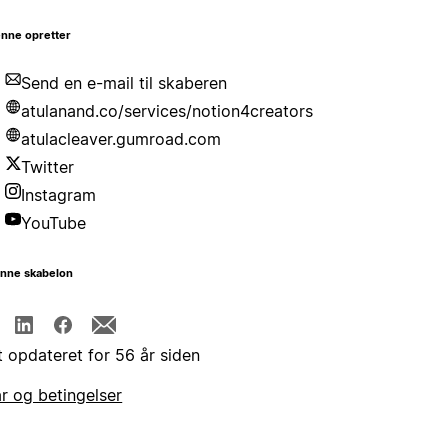
nne opretter
Send en e-mail til skaberen
atulanand.co/services/notion4creators
atulacleaver.gumroad.com
Twitter
Instagram
YouTube
enne skabelon
t opdateret for 56 år siden
år og betingelser