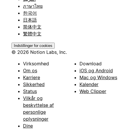
ภาษาไทย
한국어
日本語
简体中文
繁體中文
Indstillinger for cookies
© 2026 Notion Labs, Inc.
Virksomhed
Download
Om os
iOS og Android
Karriere
Mac og Windows
Sikkerhed
Kalender
Status
Web Clipper
Vilkår og
beskyttelse af
personlige
oplysninger
Dine