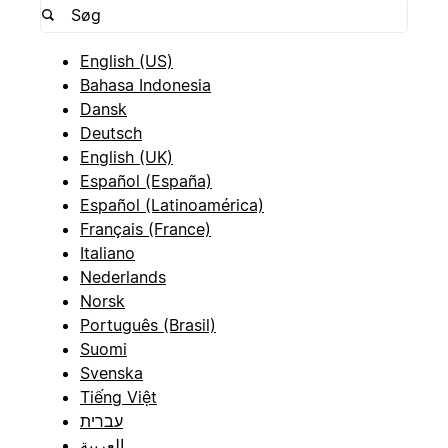
English (US)
Bahasa Indonesia
Dansk
Deutsch
English (UK)
Español (España)
Español (Latinoamérica)
Français (France)
Italiano
Nederlands
Norsk
Português (Brasil)
Suomi
Svenska
Tiếng Việt
עברית
العربية