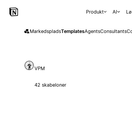
Produkt
AI
Lø
Markedsplads
Templates
Agents
Consultants
Co
VPM
42 skabeloner