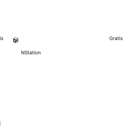
is
Gratis
NStation
l