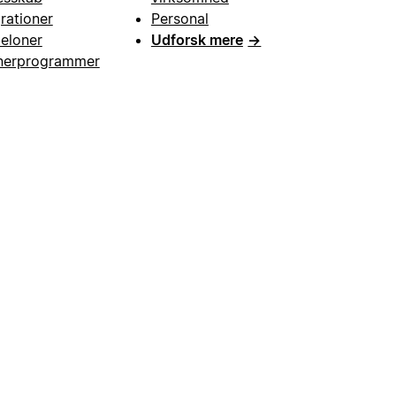
grationer
Personal
eloner
Udforsk mere
→
nerprogrammer