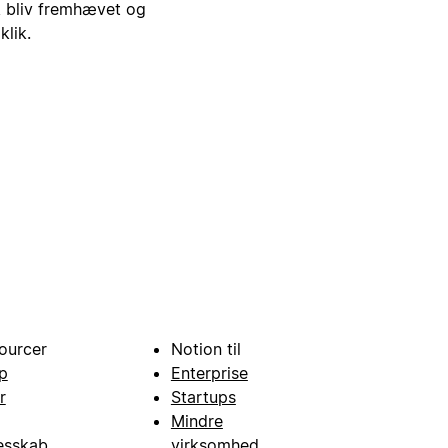
i, bliv fremhævet og
klik.
ourcer
Notion til
p
Enterprise
r
Startups
Mindre
esskab
virksomhed