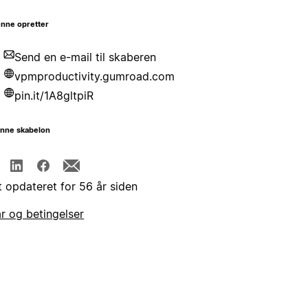
nne opretter
Send en e-mail til skaberen
vpmproductivity.gumroad.com
pin.it/1A8gltpiR
enne skabelon
t opdateret for 56 år siden
år og betingelser