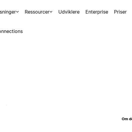
sninger
Ressourcer
Udviklere
Enterprise
Priser
nnections
Om d