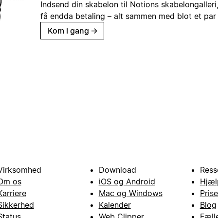
Indsend din skabelon til Notions skabelongaller
få endda betaling – alt sammen med blot et par 
Kom i gang
→
Virksomhed
Download
Ress
Om os
iOS og Android
Hjæl
Karriere
Mac og Windows
Prise
Sikkerhed
Kalender
Blog
Status
Web Clipper
Fæll