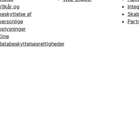
Vilkår og
Inte
beskyttelse af
Skab
personlige
Part
oplysninger
Dine
databeskyttelsesrettigheder