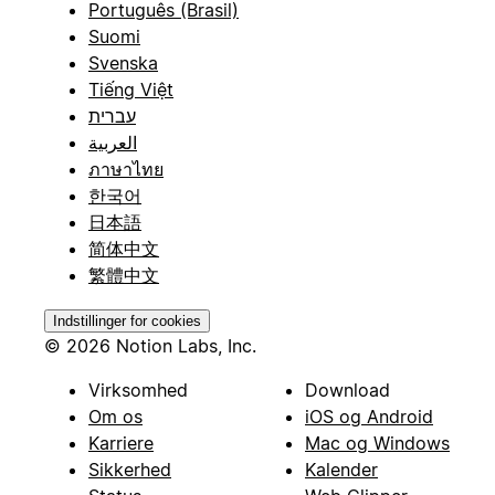
Português (Brasil)
Suomi
Svenska
Tiếng Việt
עברית
العربية
ภาษาไทย
한국어
日本語
简体中文
繁體中文
Indstillinger for cookies
© 2026 Notion Labs, Inc.
Virksomhed
Download
Om os
iOS og Android
Karriere
Mac og Windows
Sikkerhed
Kalender