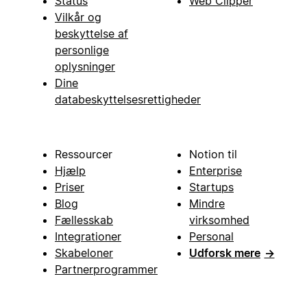
Status
Web Clipper
Vilkår og
beskyttelse af
personlige
oplysninger
Dine
databeskyttelsesrettigheder
Ressourcer
Notion til
Hjælp
Enterprise
Priser
Startups
Blog
Mindre
Fællesskab
virksomhed
Integrationer
Personal
Skabeloner
Udforsk mere
→
Partnerprogrammer