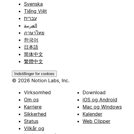
Svenska
Tiếng Việt
עברית
العربية
ภาษาไทย
한국어
日本語
简体中文
繁體中文
Indstillinger for cookies
© 2026 Notion Labs, Inc.
Virksomhed
Download
Om os
iOS og Android
Karriere
Mac og Windows
Sikkerhed
Kalender
Status
Web Clipper
Vilkår og