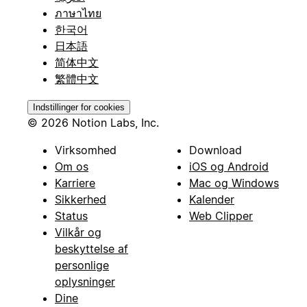
ภาษาไทย
한국어
日本語
简体中文
繁體中文
Indstillinger for cookies
© 2026 Notion Labs, Inc.
Virksomhed
Download
Om os
iOS og Android
Karriere
Mac og Windows
Sikkerhed
Kalender
Status
Web Clipper
Vilkår og
beskyttelse af
personlige
oplysninger
Dine