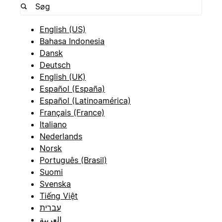
English (US)
Bahasa Indonesia
Dansk
Deutsch
English (UK)
Español (España)
Español (Latinoamérica)
Français (France)
Italiano
Nederlands
Norsk
Português (Brasil)
Suomi
Svenska
Tiếng Việt
עברית
العربية