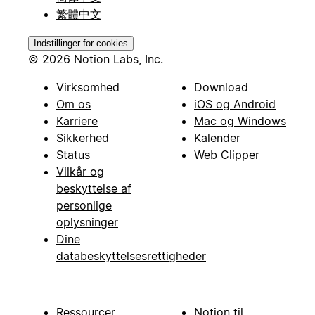
繁體中文
Indstillinger for cookies
© 2026 Notion Labs, Inc.
Virksomhed
Download
Om os
iOS og Android
Karriere
Mac og Windows
Sikkerhed
Kalender
Status
Web Clipper
Vilkår og
beskyttelse af
personlige
oplysninger
Dine
databeskyttelsesrettigheder
Ressourcer
Notion til