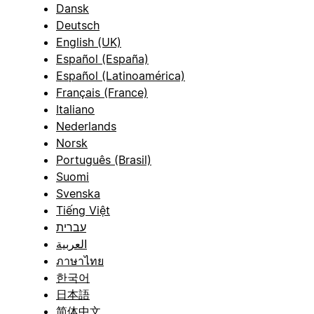
Dansk
Deutsch
English (UK)
Español (España)
Español (Latinoamérica)
Français (France)
Italiano
Nederlands
Norsk
Português (Brasil)
Suomi
Svenska
Tiếng Việt
עברית
العربية
ภาษาไทย
한국어
日本語
简体中文