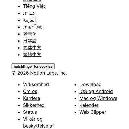
Tiếng Việt
עברית
العربية
ภาษาไทย
한국어
日本語
简体中文
繁體中文
Indstillinger for cookies
© 2026 Notion Labs, Inc.
Virksomhed
Download
Om os
iOS og Android
Karriere
Mac og Windows
Sikkerhed
Kalender
Status
Web Clipper
Vilkår og
beskyttelse af