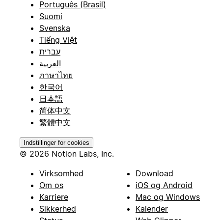
Português (Brasil)
Suomi
Svenska
Tiếng Việt
עברית
العربية
ภาษาไทย
한국어
日本語
简体中文
繁體中文
Indstillinger for cookies
© 2026 Notion Labs, Inc.
Virksomhed
Download
Om os
iOS og Android
Karriere
Mac og Windows
Sikkerhed
Kalender