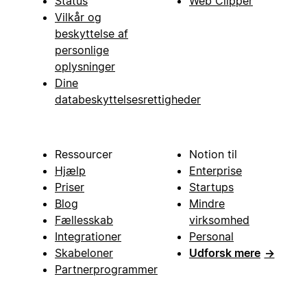
Status
Web Clipper
Vilkår og
beskyttelse af
personlige
oplysninger
Dine
databeskyttelsesrettigheder
Ressourcer
Notion til
Hjælp
Enterprise
Priser
Startups
Blog
Mindre
Fællesskab
virksomhed
Integrationer
Personal
Skabeloner
Udforsk mere
→
Partnerprogrammer