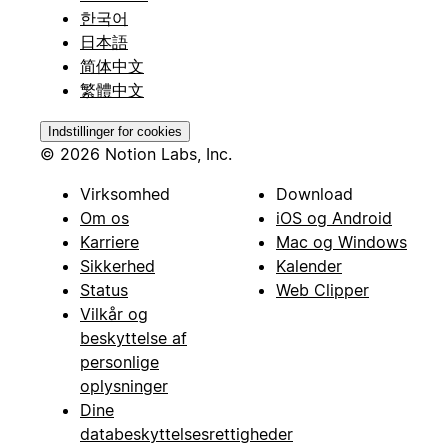
한국어
日本語
简体中文
繁體中文
Indstillinger for cookies
© 2026 Notion Labs, Inc.
Virksomhed
Download
Om os
iOS og Android
Karriere
Mac og Windows
Sikkerhed
Kalender
Status
Web Clipper
Vilkår og
beskyttelse af
personlige
oplysninger
Dine
databeskyttelsesrettigheder