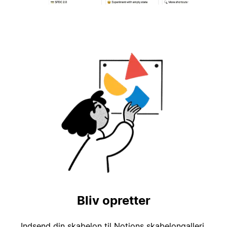
Bliv opretter
Indsend din skabelon til Notions skabelongalleri,