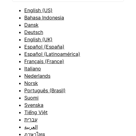
English (US)
Bahasa Indonesia
Dansk
Deutsch
English (UK)
Español (España)
Español (Latinoamérica)
Français (France)
Italiano
Nederlands
Norsk
Português (Brasil)
Suomi
Svenska
Tiếng Việt
עברית
العربية
ภาษาไทย