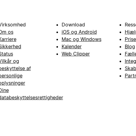
Virksomhed
Download
Ress
Om os
iOS og Android
Hjæl
Karriere
Mac og Windows
Prise
Sikkerhed
Kalender
Blog
Status
Web Clipper
Fæll
Vilkår og
Inte
beskyttelse af
Skab
personlige
Part
oplysninger
Dine
databeskyttelsesrettigheder