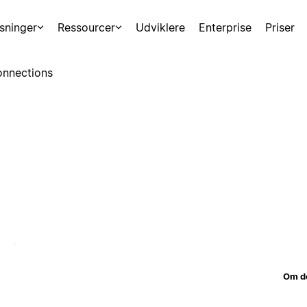
sninger
Ressourcer
Udviklere
Enterprise
Priser
nnections
Om d