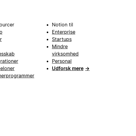
ourcer
Notion til
p
Enterprise
r
Startups
Mindre
esskab
virksomhed
grationer
Personal
eloner
Udforsk mere
→
nerprogrammer