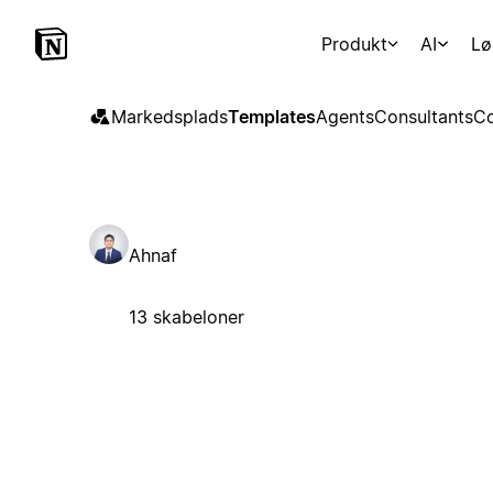
Produkt
AI
Lø
Markedsplads
Templates
Agents
Consultants
Co
Ahnaf
13 skabeloner