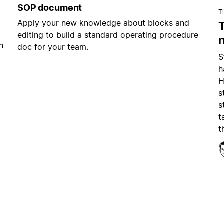
SOP document
T
Apply your new knowledge about blocks and
editing to build a standard operating procedure
h
doc for your team.
S
h
H
s
s
t
t