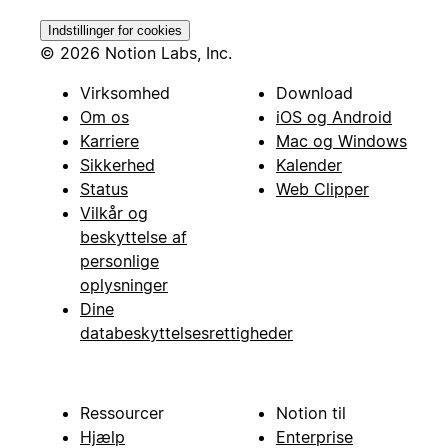
Indstillinger for cookies
© 2026 Notion Labs, Inc.
Virksomhed
Download
Om os
iOS og Android
Karriere
Mac og Windows
Sikkerhed
Kalender
Status
Web Clipper
Vilkår og
beskyttelse af
personlige
oplysninger
Dine
databeskyttelsesrettigheder
Ressourcer
Notion til
Hjælp
Enterprise