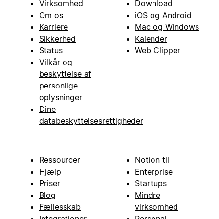
Virksomhed
Download
Om os
iOS og Android
Karriere
Mac og Windows
Sikkerhed
Kalender
Status
Web Clipper
Vilkår og
beskyttelse af
personlige
oplysninger
Dine
databeskyttelsesrettigheder
Ressourcer
Notion til
Hjælp
Enterprise
Priser
Startups
Blog
Mindre
Fællesskab
virksomhed
Integrationer
Personal