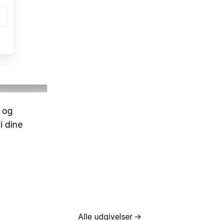
) og
i dine
Alle udgivelser
→