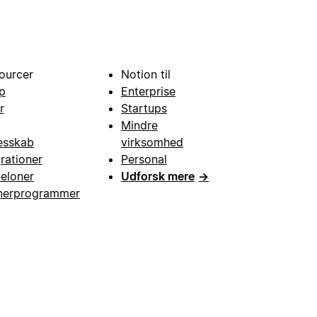
ourcer
Notion til
p
Enterprise
r
Startups
Mindre
esskab
virksomhed
grationer
Personal
eloner
Udforsk mere
→
nerprogrammer