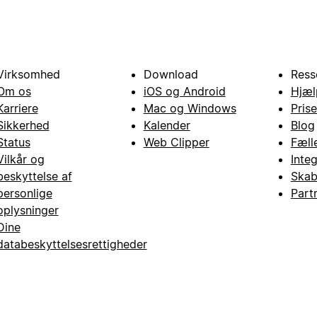
Virksomhed
Download
Ress
Om os
iOS og Android
Hjæl
Karriere
Mac og Windows
Prise
Sikkerhed
Kalender
Blog
Status
Web Clipper
Fæll
Vilkår og
Inte
beskyttelse af
Skab
personlige
Part
oplysninger
Dine
databeskyttelsesrettigheder