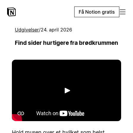
Få Notion gratis
Udgivelser
/
24. april 2026
Find sider hurtigere fra brødkrummen
Afspil
Hold musen over et hvilket som helst