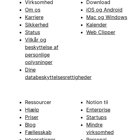
Virksomhed
Download
Om os
iOS og Android
Karriere
Mac og Windows
Sikkerhed
Kalender
Status
Web Clipper
Vilkår og
beskyttelse af
personlige
oplysninger
Dine
databeskyttelsesrettigheder
Ressourcer
Notion til
Hjælp
Enterprise
Priser
Startups
Blog
Mindre
Fællesskab
virksomhed
Integrationer
Personal