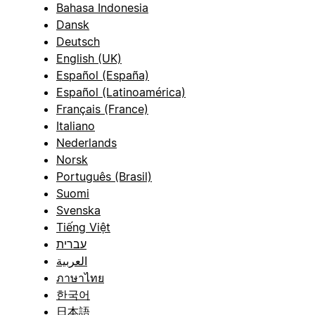
Bahasa Indonesia
Dansk
Deutsch
English (UK)
Español (España)
Español (Latinoamérica)
Français (France)
Italiano
Nederlands
Norsk
Português (Brasil)
Suomi
Svenska
Tiếng Việt
עברית
العربية
ภาษาไทย
한국어
日本語