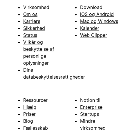
Virksomhed
Download
Om os
iOS og Android
Karriere
Mac og Windows
Sikkerhed
Kalender
Status
Web Clipper
Vilkår og
beskyttelse af
personlige
oplysninger
Dine
databeskyttelsesrettigheder
Ressourcer
Notion til
Hjælp
Enterprise
Priser
Startups
Blog
Mindre
Fællesskab
virksomhed