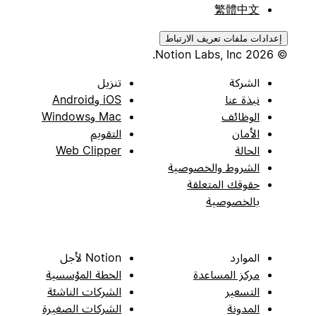
繁體中文
إعدادات ملفات تعريف الارتباط
© 2026 Notion Labs, Inc.
الشركة
تنزيل
نبذة عنا
iOS وAndroid
الوظائف
Mac وWindows
الأمان
التقويم
الحالة
Web Clipper
الشروط والخصوصية
حقوقك المتعلقة
بالخصوصية
الموارد
Notion لأجل
مركز المساعدة
الخطة المؤسسية
التسعير
الشركات الناشئة
المدونة
الشركات الصغيرة