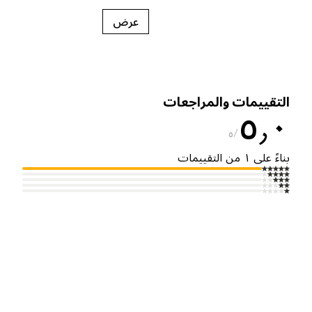
عرض
لتقييمات والمراجعات
٥٫
٥
ناءً على ١ من التقييمات