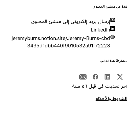
بذة عن منشئ المحتوى
إرسال بريد إلكتروني إلى منشئ المحتوى
LinkedIn
jeremyburns.notion.site/Jeremy-Burns-cbd
3435d1dbb440f9010532a91f72223
شاركة هذا القالب
خر تحديث في قبل ٥٦ سنة
لشروط والأحكام