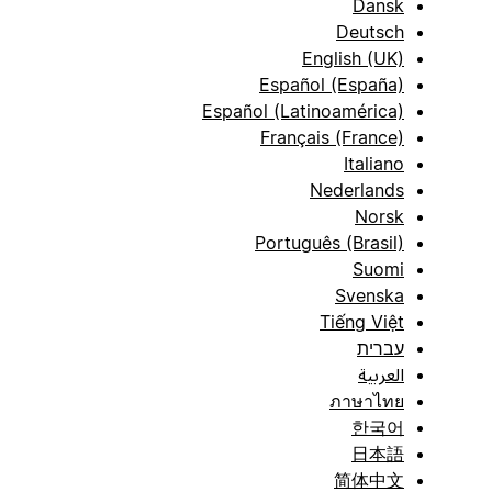
Dansk
Deutsch
English (UK)
Español (España)
Español (Latinoamérica)
Français (France)
Italiano
Nederlands
Norsk
Português (Brasil)
Suomi
Svenska
Tiếng Việt
עברית
العربية
ภาษาไทย
한국어
日本語
简体中文