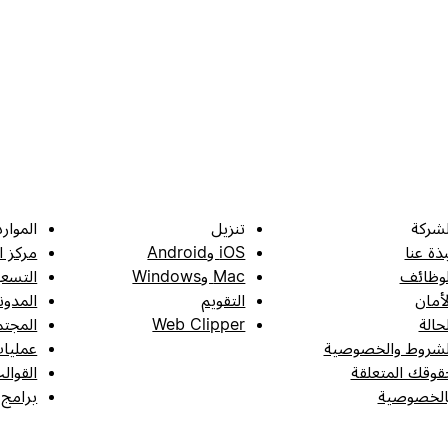
لشركة
تنزيل
الموارد
بذة عنا
iOS وAndroid
مركز ا
لوظائف
Mac وWindows
التسعي
لأمان
التقويم
المدون
لحالة
Web Clipper
المجتم
لشروط والخصوصية
عمليات
قوقك المتعلقة
القوال
الخصوصية
برامج 