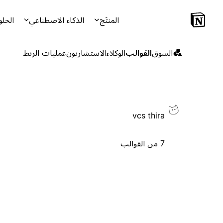
المنتَج
الذكاء الاصطناعي
الحلو
السوق
القوالب
الوكلاء
الاستشاريون
عمليات الربط
vcs thira
7 من القوالب