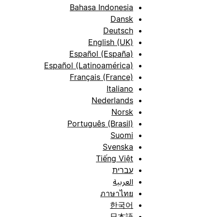
Bahasa Indonesia
Dansk
Deutsch
English (UK)
Español (España)
Español (Latinoamérica)
Français (France)
Italiano
Nederlands
Norsk
Português (Brasil)
Suomi
Svenska
Tiếng Việt
עברית
العربية
ภาษาไทย
한국어
日本語