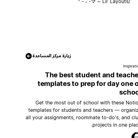
/ᐠ - ˕ -マ ~ Lil’ Layouts
زيارة مركز المساعدة
Inspirat
The best student and teache
templates to prep for day one 
schoo
Get the most out of school with these Noti
templates for students and teachers — organi
all your assignments, roommate to-do's, and cl
projects in one plac