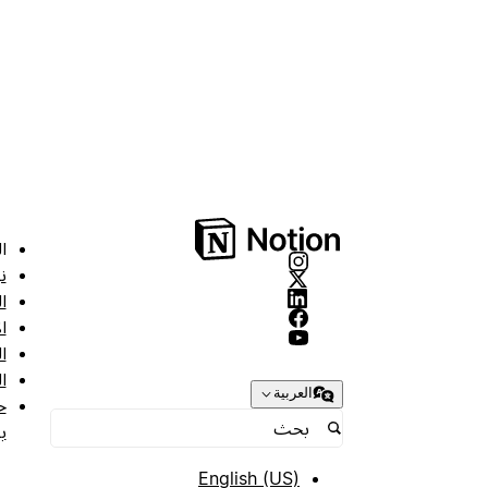
ا
ن
ا
ا
ا
ا
العربية
ح
ب
English (US)