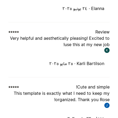
Elanna ·
٢٤ يونيو ٢٠٢٥
Revie
Very helpful and aesthetically pleasing! Excited t
use this at my new job
K
Karli Bartilson ·
٢٥ مايو ٢٠٢٥
Cute and simple
This template is exactly what I need to keep m
organized. Thank you Rose
J