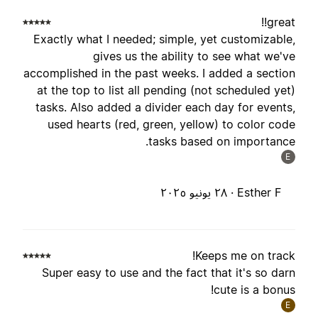
great!
Exactly what I needed; simple, yet customizable
gives us the ability to see what we'v
accomplished in the past weeks. I added a sectio
at the top to list all pending (not scheduled yet
tasks. Also added a divider each day for events
used hearts (red, green, yellow) to color cod
tasks based on importance
E
Esther F ·
٢٨ يونيو ٢٠٢٥
Keeps me on track
Super easy to use and the fact that it's so dar
cute is a bonus
E