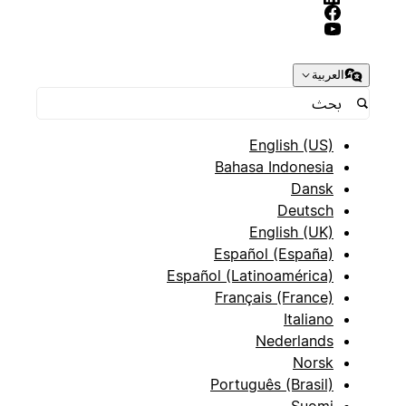
العربية
English (US)
Bahasa Indonesia
Dansk
Deutsch
English (UK)
Español (España)
Español (Latinoamérica)
Français (France)
Italiano
Nederlands
Norsk
Português (Brasil)