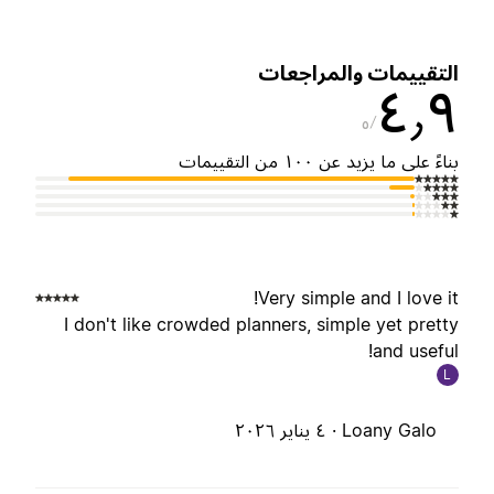
لتقييمات والمراجعات
٤٫
٥
ناءً على ما يزيد عن ١٠٠ من التقييمات
Very simple and I love it
I don't like crowded planners, simple yet prett
and useful
L
Loany Galo ·
٤ يناير ٢٠٢٦