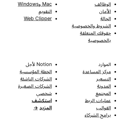
الوظائف
Mac وWindows
الأمان
التقويم
الحالة
Web Clipper
الشروط والخصوصية
حقوقك المتعلقة
بالخصوصية
الموارد
Notion لأجل
مركز المساعدة
الخطة المؤسسية
التسعير
الشركات الناشئة
المدونة
الشركات الصغيرة
المجتمع
شخصي
عمليات الربط
استكشف
القوالب
المزيد
→
برامج الشركاء