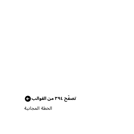
تصفّح ٣٩٤ من القوالب
الخطة المجانية