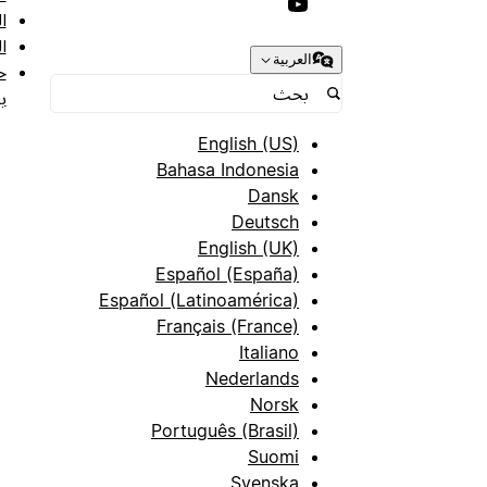
ا
ا
العربية
ح
ب
English (US)
Bahasa Indonesia
Dansk
Deutsch
English (UK)
Español (España)
Español (Latinoamérica)
Français (France)
Italiano
Nederlands
Norsk
Português (Brasil)
Suomi
Svenska