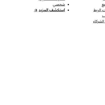
ع
شخصي
 الربط
استكشف المزيد
→
ب
الشركاء