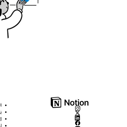
ا
ن
ا
ا