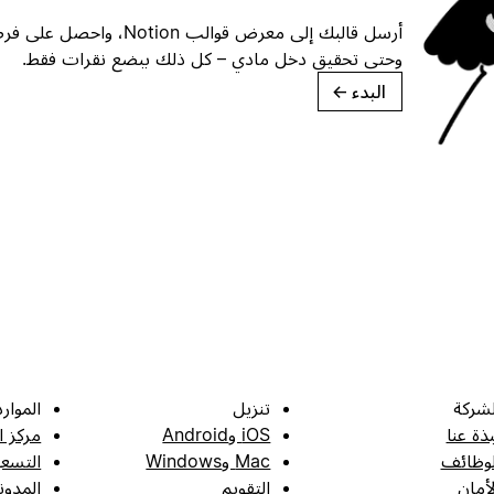
أرسل قالبك إلى معرض قوالب ion
وحتى تحقيق دخل مادي – كل ذلك ببضع نقرات فقط.
البدء
→
لشركة
تنزيل
الموارد
بذة عنا
iOS وAndroid
مركز ا
لوظائف
Mac وWindows
التسعي
لأمان
التقويم
المدون