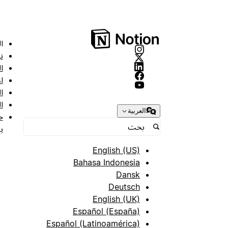
ا
ن
ا
ا
ا
ا
العربية
ح
ب
English (US)
Bahasa Indonesia
Dansk
Deutsch
English (UK)
Español (España)
Español (Latinoamérica)