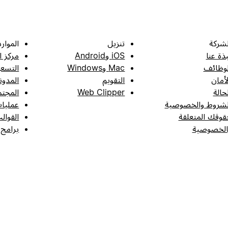
لشركة
تنزيل
الموارد
بذة عنا
iOS وAndroid
مركز ا
لوظائف
Mac وWindows
التسعي
لأمان
التقويم
المدون
لحالة
Web Clipper
المجتم
لشروط والخصوصية
عمليات
قوقك المتعلقة
القوال
الخصوصية
برامج 