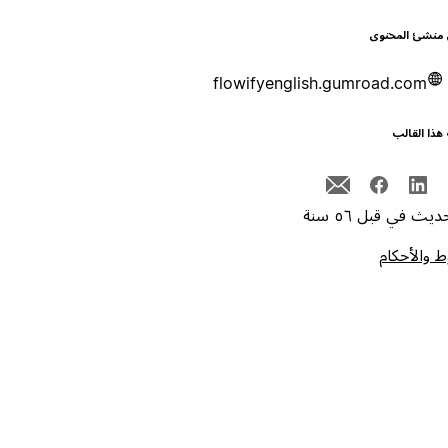
 منشئ المحتوى
flowifyenglish.gumroad.com
هذا القالب
يث في قبل ٥٦ سنة
 والأحكام