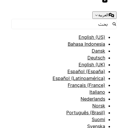
العربية
English (US)
Bahasa Indonesia
Dansk
Deutsch
English (UK)
Español (España)
Español (Latinoamérica)
Français (France)
Italiano
Nederlands
Norsk
Português (Brasil)
Suomi
Svenska