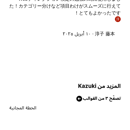
た！カテゴリー分けなど項目わけがスムーズに行え
とてもよかったです
淳
淳子 藤本 ·
١٠ أبريل ٢٠٢٥
لمزيد من Kazuki
صفّح ٣ من القوالب
الخطة المجانية