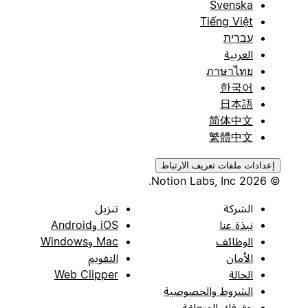
Svenska
Tiếng Việt
עברית
العربية
ภาษาไทย
한국어
日本語
简体中文
繁體中文
إعدادات ملفات تعريف الارتباط
© 2026 Notion Labs, Inc.
الشركة
تنزيل
نبذة عنا
iOS وAndroid
الوظائف
Mac وWindows
الأمان
التقويم
الحالة
Web Clipper
الشروط والخصوصية
حقوقك المتعلقة