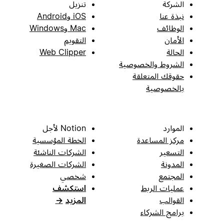
الشركة
تنزيل
نبذة عنا
iOS وAndroid
الوظائف
Mac وWindows
الأمان
التقويم
الحالة
Web Clipper
الشروط والخصوصية
حقوقك المتعلقة
بالخصوصية
الموارد
Notion لأجل
مركز المساعدة
الخطة المؤسسية
التسعير
الشركات الناشئة
المدونة
الشركات الصغيرة
المجتمع
شخصي
عمليات الربط
استكشف
القوالب
المزيد
→
برامج الشركاء