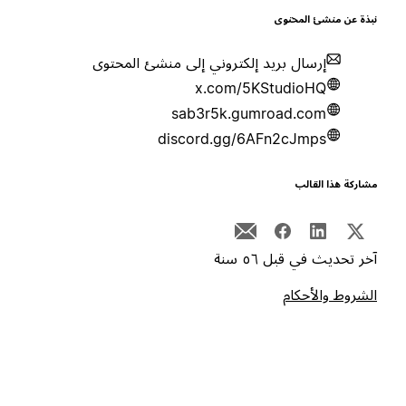
بذة عن منشئ المحتوى
إرسال بريد إلكتروني إلى منشئ المحتوى
x.com/5KStudioHQ
sab3r5k.gumroad.com
discord.gg/6AFn2cJmps
شاركة هذا القالب
خر تحديث في قبل ٥٦ سنة
لشروط والأحكام