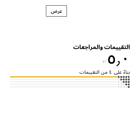
عرض
لتقييمات والمراجعات
٥٫
٥
ناءً على ٤ من التقييمات