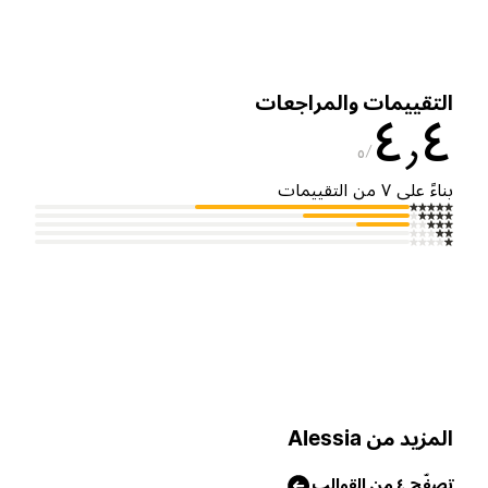
لتقييمات والمراجعات
٤٫
٥
ناءً على ٧ من التقييمات
لمزيد من Alessia
صفّح ٤ من القوالب