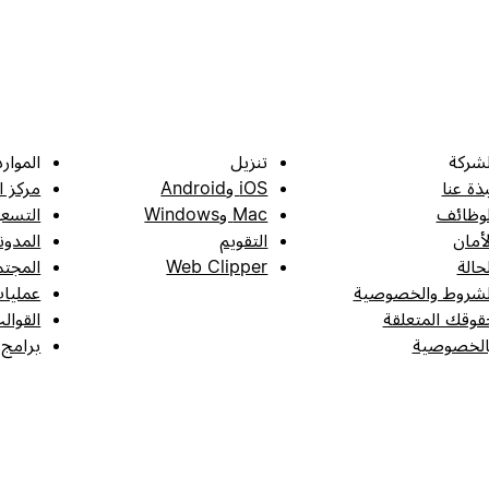
لشركة
تنزيل
الموارد
بذة عنا
iOS وAndroid
مركز ا
لوظائف
Mac وWindows
التسعي
لأمان
التقويم
المدون
لحالة
Web Clipper
المجتم
لشروط والخصوصية
عمليات
قوقك المتعلقة
القوال
الخصوصية
برامج 