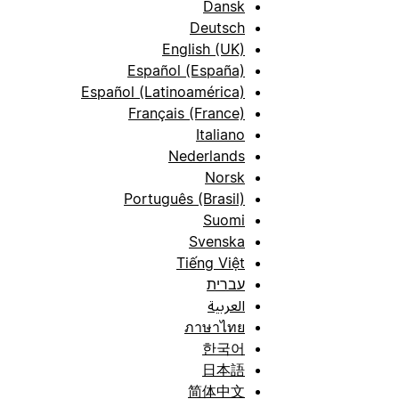
Dansk
Deutsch
English (UK)
Español (España)
Español (Latinoamérica)
Français (France)
Italiano
Nederlands
Norsk
Português (Brasil)
Suomi
Svenska
Tiếng Việt
עברית
العربية
ภาษาไทย
한국어
日本語
简体中文