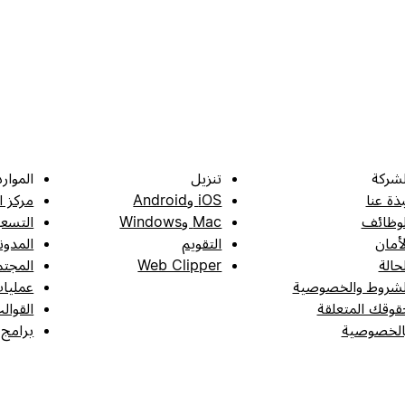
لشركة
تنزيل
الموارد
بذة عنا
iOS وAndroid
مركز ا
لوظائف
Mac وWindows
التسعي
لأمان
التقويم
المدون
لحالة
Web Clipper
المجتم
لشروط والخصوصية
عمليات
قوقك المتعلقة
القوال
الخصوصية
برامج 