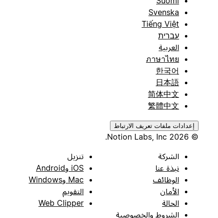
Suomi
Svenska
Tiếng Việt
עברית
العربية
ภาษาไทย
한국어
日本語
简体中文
繁體中文
إعدادات ملفات تعريف الارتباط
© 2026 Notion Labs, Inc.
الشركة
تنزيل
نبذة عنا
iOS وAndroid
الوظائف
Mac وWindows
الأمان
التقويم
الحالة
Web Clipper
الشروط والخصوصية