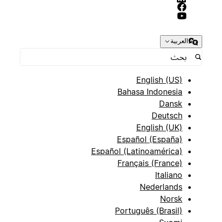
العربية
English (US)
Bahasa Indonesia
Dansk
Deutsch
English (UK)
Español (España)
Español (Latinoamérica)
Français (France)
Italiano
Nederlands
Norsk
Português (Brasil)