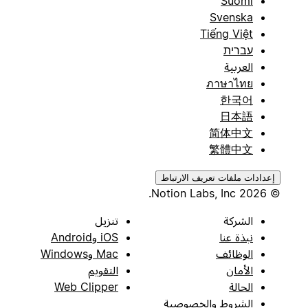
Suomi
Svenska
Tiếng Việt
עברית
العربية
ภาษาไทย
한국어
日本語
简体中文
繁體中文
إعدادات ملفات تعريف الارتباط
© 2026 Notion Labs, Inc.
الشركة
تنزيل
نبذة عنا
iOS وAndroid
الوظائف
Mac وWindows
الأمان
التقويم
الحالة
Web Clipper
الشروط والخصوصية