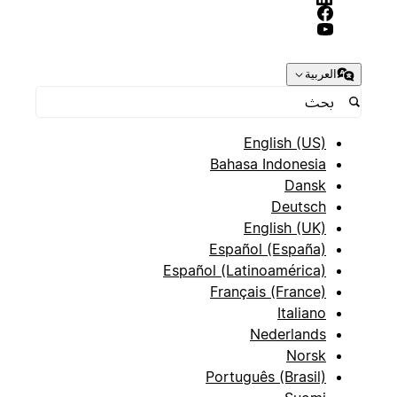
العربية
English (US)
Bahasa Indonesia
Dansk
Deutsch
English (UK)
Español (España)
Español (Latinoamérica)
Français (France)
Italiano
Nederlands
Norsk
Português (Brasil)