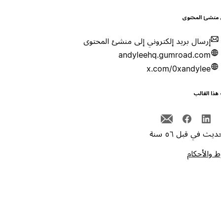
 منشئ المحتوى
إرسال بريد إلكتروني إلى منشئ المحتوى
andyleehq.gumroad.com
x.com/0xandylee
هذا القالب
يث في قبل ٥٦ سنة
 والأحكام