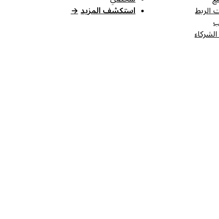
 الربط
استكشف المزيد
→
ب
الشركاء