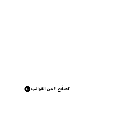
تصفّح ٢ من القوالب