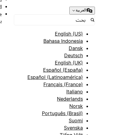
ا
العربية
ح
ب
English (US)
Bahasa Indonesia
Dansk
Deutsch
English (UK)
Español (España)
Español (Latinoamérica)
Français (France)
Italiano
Nederlands
Norsk
Português (Brasil)
Suomi
Svenska
Tiếng Việt