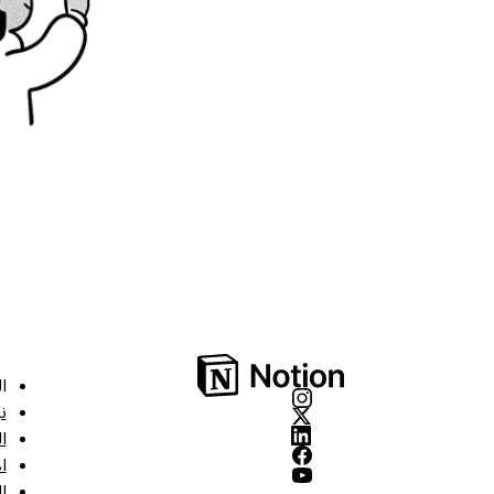
ا
ن
ا
ا
ا