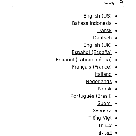
English (US)
Bahasa Indonesia
Dansk
Deutsch
English (UK)
Español (España)
Español (Latinoamérica)
Français (France)
Italiano
Nederlands
Norsk
Português (Brasil)
Suomi
Svenska
Tiếng Việt
עברית
العربية