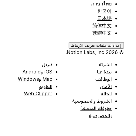
ภาษาไทย
한국어
日本語
简体中文
繁體中文
إعدادات ملفات تعريف الارتباط
© 2026 Notion Labs, Inc.
الشركة
تنزيل
نبذة عنا
iOS وAndroid
الوظائف
Mac وWindows
الأمان
التقويم
الحالة
Web Clipper
الشروط والخصوصية
حقوقك المتعلقة
بالخصوصية