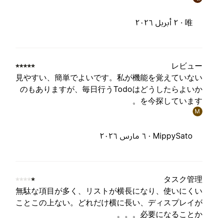
唯 ·
٢ أبريل ٢٠٢٦
レビュ
見やすい、簡単でよいです。私が機能を覚えていな
のもありますが、毎日行うTodoはどうしたらよい
を今探しています
M
MippySato ·
٦ مارس ٢٠٢٦
タスク管
無駄な項目が多く、リストが横長になり、使いにく
ことこの上ない。どれだけ横に長い、ディスプレイ
必要になることか。。