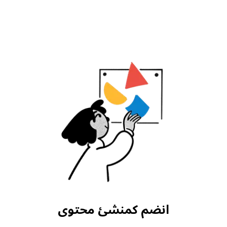
انضم كمنشئ محتوى