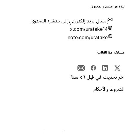
بذة عن منشئ المحتوى
إرسال بريد إلكتروني إلى منشئ المحتوى
x.com/uratake14
note.com/uratake
شاركة هذا القالب
خر تحديث في قبل ٥٦ سنة
لشروط والأحكام