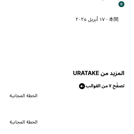
本
本間 ·
١٧ أبريل ٢٠٢٥
لمزيد من URATAKE
صفّح ٧ من القوالب
الخطة المجانية
الخطة المجانية