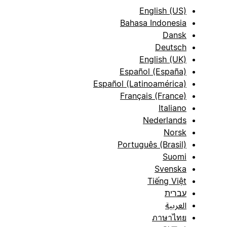
English (US)
Bahasa Indonesia
Dansk
Deutsch
English (UK)
Español (España)
Español (Latinoamérica)
Français (France)
Italiano
Nederlands
Norsk
Português (Brasil)
Suomi
Svenska
Tiếng Việt
עברית
العربية
ภาษาไทย