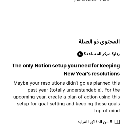
لمحتوى ذو الصلة
يارة مركز المساعدة
The only Notion setup you need for keepin
New Year’s resolution
Maybe your resolutions didn’t go as planned thi
past year (totally understandable). For th
upcoming year, create a plan of action using thi
setup for goal-setting and keeping those goal
top of mind
8 من الدقائق للقراءة