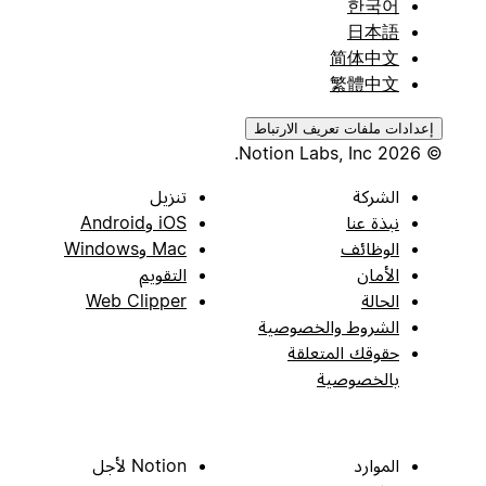
한국어
日本語
简体中文
繁體中文
إعدادات ملفات تعريف الارتباط
© 2026 Notion Labs, Inc.
الشركة
تنزيل
نبذة عنا
iOS وAndroid
الوظائف
Mac وWindows
الأمان
التقويم
الحالة
Web Clipper
الشروط والخصوصية
حقوقك المتعلقة
بالخصوصية
الموارد
Notion لأجل