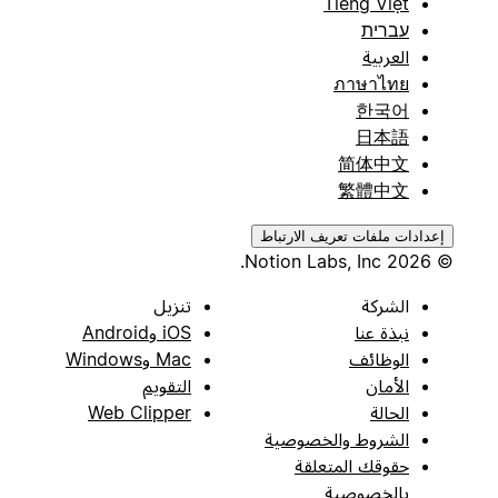
Tiếng Việt
עברית
العربية
ภาษาไทย
한국어
日本語
简体中文
繁體中文
إعدادات ملفات تعريف الارتباط
© 2026 Notion Labs, Inc.
الشركة
تنزيل
نبذة عنا
iOS وAndroid
الوظائف
Mac وWindows
الأمان
التقويم
الحالة
Web Clipper
الشروط والخصوصية
حقوقك المتعلقة
بالخصوصية