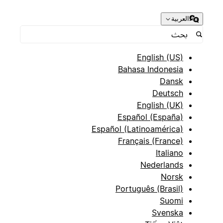
العربية
English (US)
Bahasa Indonesia
Dansk
Deutsch
English (UK)
Español (España)
Español (Latinoamérica)
Français (France)
Italiano
Nederlands
Norsk
Português (Brasil)
Suomi
Svenska