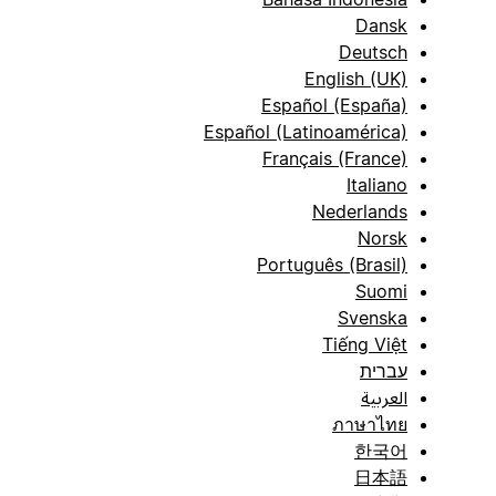
Dansk
Deutsch
English (UK)
Español (España)
Español (Latinoamérica)
Français (France)
Italiano
Nederlands
Norsk
Português (Brasil)
Suomi
Svenska
Tiếng Việt
עברית
العربية
ภาษาไทย
한국어
日本語