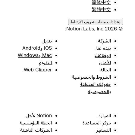
简体中文
繁體中文
إعدادات ملفات تعريف الارتباط
© 2026 Notion Labs, Inc.
الشركة
تنزيل
نبذة عنا
iOS وAndroid
الوظائف
Mac وWindows
الأمان
التقويم
الحالة
Web Clipper
الشروط والخصوصية
حقوقك المتعلقة
بالخصوصية
الموارد
Notion لأجل
مركز المساعدة
الخطة المؤسسية
التسعير
الشركات الناشئة