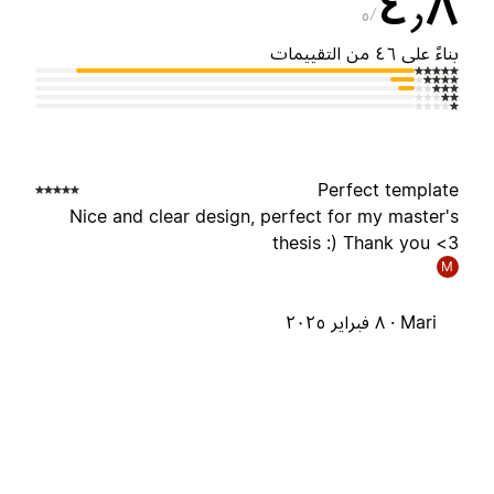
٤٫
٥
ناءً على ٤٦ من التقييمات
Perfect templat
Nice and clear design, perfect for my master'
thesis :) Thank you <
M
Mari ·
٨ فبراير ٢٠٢٥