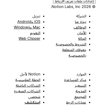
إعدادات ملفات تعريف الارتباط
© 2026 Notion Labs, Inc.
الشركة
تنزيل
نبذة عنا
iOS وAndroid
الوظائف
Mac وWindows
الأمان
التقويم
الحالة
Web Clipper
الشروط والخصوصية
حقوقك المتعلقة
بالخصوصية
الموارد
Notion لأجل
مركز المساعدة
الخطة المؤسسية
التسعير
الشركات الناشئة
المدونة
الشركات الصغيرة
المجتمع
شخصي
عمليات الربط
استكشف